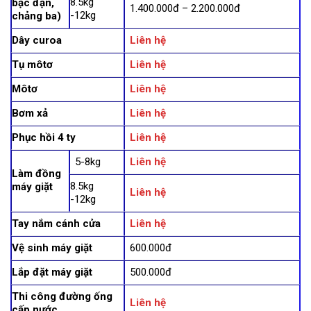
8.5kg
bạc đạn,
1.400.000đ – 2.200.000đ
-12kg
chảng ba)
Dây curoa
Liên hệ
Tụ môtơ
Liên hệ
Môtơ
Liên hệ
Bơm xả
Liên hệ
Phục hồi 4 ty
Liên hệ
5-8kg
Liên hệ
Làm đồng
8.5kg
máy giặt
Liên hệ
-12kg
Tay nắm cánh cửa
Liên hệ
Vệ sinh máy giặt
600.000đ
Lắp đặt máy giặt
500.000đ
Thi công đường ống
Liên hệ
cấp nước