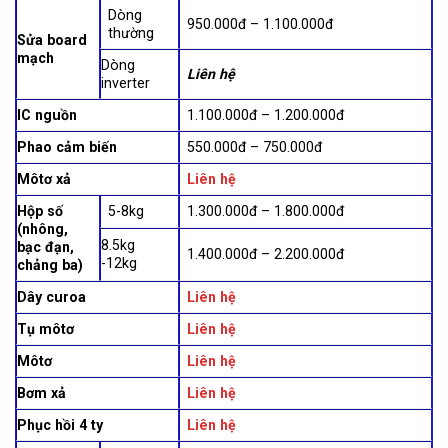
Dòng
950.000đ – 1.100.000đ
thường
Sửa board
mạch
Dòng
Liên hệ
inverter
IC nguồn
1.100.000đ – 1.200.000đ
Phao cảm biến
550.000đ – 750.000đ
Môtơ xả
Liên hệ
Hộp số
5-8kg
1.300.000đ – 1.800.000đ
(nhông,
8.5kg
bạc đạn,
1.400.000đ – 2.200.000đ
-12kg
chảng ba)
Dây curoa
Liên hệ
Tụ môtơ
Liên hệ
Môtơ
Liên hệ
Bơm xả
Liên hệ
Phục hồi 4 ty
Liên hệ