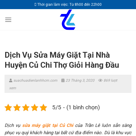
Skip
Thời gian làm việc: Từ 8h00 đến 22h00
to
content
Dịch Vụ Sửa Máy Giặt Tại Nhà
Huyện Củ Chi Thợ Giỏi Hàng Đầu
suachuadienlanhhcm.com
23 Tháng 3, 2020
869 lượt
xem
5/5 - (1 bình chọn)
Dịch vụ
sửa máy giặt tại Củ Chi
của Trần Lê luôn sẵn sàng
phục vụ quý khách hàng tại bất cứ địa điểm nào. Dù là khu vực