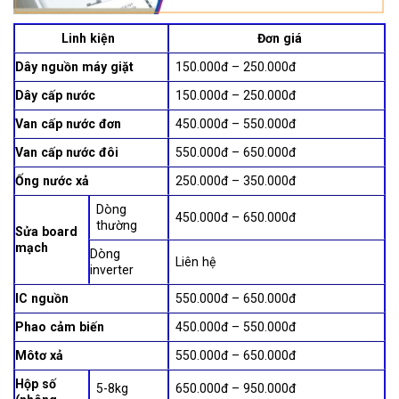
Linh kiện
Đơn giá
Dây nguồn máy giặt
150.000đ – 250.000đ
Dây cấp nước
150.000đ – 250.000đ
Van cấp nước đơn
450.000đ – 550.000đ
Van cấp nước đôi
550.000đ – 650.000đ
Ống nước xả
250.000đ – 350.000đ
Dòng
450.000đ – 650.000đ
thường
Sửa board
mạch
Dòng
Liên hệ
inverter
IC nguồn
550.000đ – 650.000đ
Phao cảm biến
450.000đ – 550.000đ
Môtơ xả
550.000đ – 650.000đ
Hộp số
5-8kg
650.000đ – 950.000đ