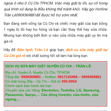
ngoại ô như ở Củ Chi TPHCM. Việc máy giặt bị lỗi, sự cố trong
quá trình sử dụng là điều không thể tránh khỏi. Hãy gọi Hotline
Trần Lê0909369881để được hỗ trợ sớm nhất.
Bạn đang sinh sống tại Củ Chi và chiếc máy giặt của bạn bỗng
1 ngày bị lỗi hay hư hỏng và bạn cần thay thế hay sửa chữa.
Nhưng bạn không biết đơn vị nào sửa chữa máy giặt uy tín mà
giá rẻ.
Hãy để
điện lạnh Trần Lê
giúp bạn,
dịch vụ sửa máy giặt tại
Củ Chi giá rẻ
với chất lượng tốt sẽ làm hài lòng bạn.
DỊCH VỤ SỬA MÁY GIẶT HUYỆN CỦ CHI – TRẦN LÊ:
Địa chỉ: Xuyên Á, Huyện Củ Chi, TP.HCM
Tổng đài:
0909369881
– Hotline:
0917133468 – 0909369881
Có mặt trong 30p – Uy Tín – Giá từ
250.000đ
Chính sách bảo hành dài hạn
Chuyên sửa các hãng:
Electrolux, Toshiba, LG, Samsung,
Panasonic, Sanyo,… Các dòng Inverter, cửa trước, cửa
ngang,…