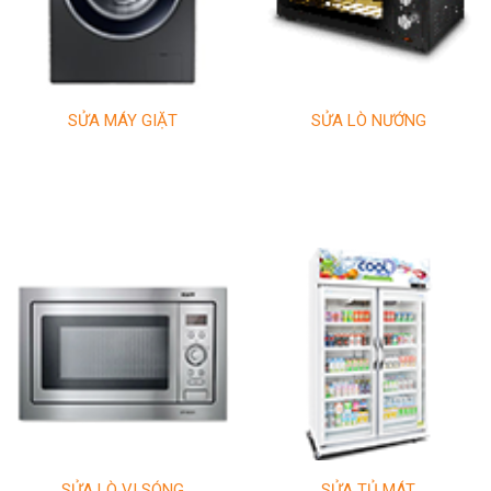
SỬA MÁY GIẶT
SỬA LÒ NƯỚNG
SỬA LÒ VI SÓNG
SỬA TỦ MÁT