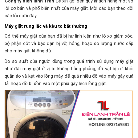
Công ty điện lạnh Trần Lê
xin gởi đến quý khách hàng một số
lỗi cơ bản và phổ biến nhất của máy giặt. Mời các bạn theo dõi
các lỗi dưới đây:
Máy giặt rung lắc và kêu to bất thường
Có thể máy giặt của bạn đã bị hư linh kiện như lò xo giảm xóc,
bộ phận cốt và bạc đạn bị vỡ, hỏng, hoặc do lượng nước cấp
cho máy giặt không đủ.
Do sơ suất của người dùng trong quá trình sử dụng máy giặt
như đặt máy giặt ở vị trí không bằng phẳng, đồ vật bị rơi khỏi
quần áo và kẹt vào lồng máy, để quá nhiều đồ vào máy gây quá
tải hoặc đồ bị dồn vào một phía gây lệch lồng giặt,…