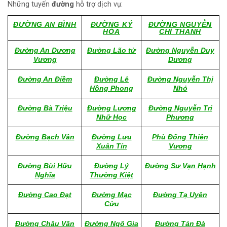
Những tuyến
đường
hỗ trợ dịch vụ:
ĐƯỜNG AN BÌNH
ĐƯỜNG KÝ
ĐƯỜNG NGUYỄN
HÒA
CHÍ THANH
Đường An Dương
Đường Lão tử
Đường Nguyễn Duy
Vương
Dương
Đường An Điềm
Đường Lê
Đường Nguyễn Thị
Hồng Phong
Nhỏ
Đường Bà Triệu
Đường Lương
Đường Nguyễn Tri
Nhữ Học
Phương
Đường Bạch Vân
Đường Lưu
Phù Đổng Thiên
Xuân Tín
Vương
Đường Bùi Hữu
Đường Lý
Đường Sư Vạn Hạnh
Nghĩa
Thường Kiệt
Đường Cao Đạt
Đường Mạc
Đường Tạ Uyên
Cửu
Đường Châu Văn
Đường Ngô Gia
Đường Tản Đà