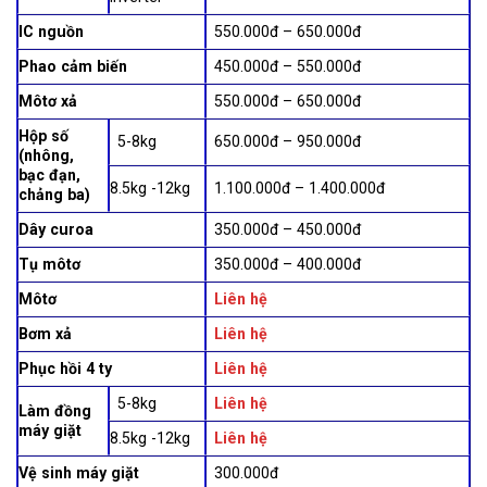
IC nguồn
550.000đ – 650.000đ
Phao cảm biến
450.000đ – 550.000đ
Môtơ xả
550.000đ – 650.000đ
Hộp số
5-8kg
650.000đ – 950.000đ
(nhông,
bạc đạn,
8.5kg -12kg
1.100.000đ – 1.400.000đ
chảng ba)
Dây curoa
350.000đ – 450.000đ
Tụ môtơ
350.000đ – 400.000đ
Môtơ
Liên hệ
Bơm xả
Liên hệ
Phục hồi 4 ty
Liên hệ
5-8kg
Liên hệ
Làm đồng
máy giặt
8.5kg -12kg
Liên hệ
Vệ sinh máy giặt
300.000đ