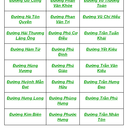
Đường Go Công
Đường Phan
Đường Võ Trường
Văn Khỏe
Toản
Đường Hà Tôn
Đường Phan
Đường Vũ Chí Hiếu
Quyền
Văn Trị
Đường Hải Thượng
Đường Phó Cơ
Đường Trần Tuấn
Lãng Ông
Điều
Khải
Đường Hàm Tử
Đường Phú
Đường Yết Kiêu
Định
Đường Hùng
Đường Phú
Đường Trần Văn
Vương
Giáo
Kiểu
Đường Huỳnh Mẫn
Đường Phú
Đường Trần Hưng
Đạt
Hữu
Đạo
Đường Hưng Long
Đường Phùng
Đường Trần Phú
Hưng
Đường Kim Biên
Đường Phước
Đường Trần Nhân
Hưng
Tôn