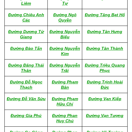
Liêm
Tự
Đường Chiêu Anh
Đường Ngô
Đường Tăng Bạt Hổ
Các
Quyền
Đường Dương Tử
Đường Nguyễn
Đường Tân Hưng
Giang
Biểu
Đường Đào Tấn
Đường Nguyễn
Đường Tân Thành
Kim
Đường Đăng Thái
Đường Nguyễn
Đường Triệu Quang
Thân
Trãi
Phục
Đường Đỗ Ngọc
Đường Phạm
Đường Trịnh Hoài
Thạch
Bân
Đức
Đường Đỗ Văn Sửu
Đường Phạm
Đường Vạn Kiếp
Hữu Chí
Đường Gia Phú
Đường Phan
Đường Vạn Tượng
Huy Chú