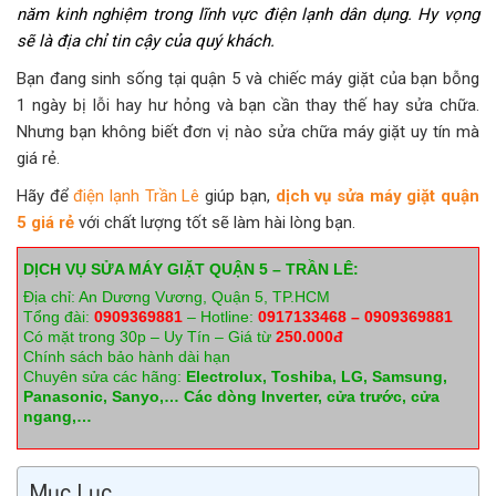
năm kinh nghiệm trong lĩnh vực điện lạnh dân dụng. Hy vọng
sẽ là địa chỉ tin cậy của quý khách.
Bạn đang sinh sống tại quận 5 và chiếc máy giặt của bạn bỗng
1 ngày bị lỗi hay hư hỏng và bạn cần thay thế hay sửa chữa.
Nhưng bạn không biết đơn vị nào sửa chữa máy giặt uy tín mà
giá rẻ.
Hãy để
điện lạnh Trần Lê
giúp bạn,
dịch vụ sửa máy giặt quận
5 giá rẻ
với chất lượng tốt sẽ làm hài lòng bạn.
DỊCH VỤ SỬA MÁY GIẶT QUẬN 5 – TRẦN LÊ:
Địa chỉ: An Dương Vương, Quận 5, TP.HCM
Tổng đài:
0909369881
– Hotline:
0917133468 – 0909369881
Có mặt trong 30p – Uy Tín – Giá từ
250.000đ
Chính sách bảo hành dài hạn
Chuyên sửa các hãng:
Electrolux, Toshiba, LG, Samsung,
Panasonic, Sanyo,… Các dòng Inverter, cửa trước, cửa
ngang,…
Mục Lục