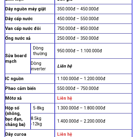
Dây nguồn máy giặt
350.000đ – 450.000đ
Dây cấp nước
450.000đ – 550.000đ
Van cấp nước đôi
750.000đ – 850.000đ
Ống nước xả
250.000đ – 350.000đ
Dòng
950.000đ – 1.100.000đ
thường
Sửa board
mạch
Dòng
Liên hệ
inverter
IC nguồn
1.100.000đ – 1.200.000đ
Phao cảm biến
550.000đ – 750.000đ
Môtơ xả
Liên hệ
Hộp số
5-8kg
1.300.000đ – 1.800.000đ
(nhông,
8.5kg
bạc đạn,
1.400.000đ – 2.200.000đ
-12kg
chảng ba)
Dây curoa
Liên hệ