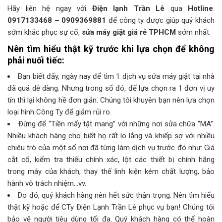
Hãy liên hệ ngay với
Điện lạnh Trần Lê
qua
Hotline
:
0917133468 – 0909369881
để công ty được giúp quý khách
sớm khắc phục sự cố,
sửa máy giặt giá rẻ TPHCM
sớm nhất.
Nên tìm hiểu thật kỹ trước khi lựa chọn để không
phải nuối tiếc:
Bạn biết đấy, ngày nay để tìm 1 dịch vụ sửa máy giặt tại nhà
đã quá dễ dàng. Nhưng trong số đó, để lựa chọn ra 1 đơn vị uy
tín thì lại không hề đơn giản. Chúng tôi khuyên bạn nên lựa chọn
loại hình Công Ty để giảm rủi ro.
Đừng để “Tiền mấy tật mang” với những nơi sửa chữa “MA”.
Nhiều khách hàng cho biết họ rất lo lắng và khiếp sợ với nhiều
chiêu trò của một số nơi đã từng làm dịch vụ trước đó như: Giá
cắt cổ, kiểm tra thiếu chính xác, lột các thiết bị chính hãng
trong máy của khách, thay thế linh kiện kém chất lượng, bảo
hành vô trách nhiệm…vv.
Do đó, quý khách hàng nên hết sức thận trọng. Nên tìm hiểu
thật kỹ hoặc để CTy Điện Lạnh Trần Lê phục vụ bạn! Chúng tôi
bảo vệ người tiêu dùng tối đa. Quý khách hàng có thể hoàn