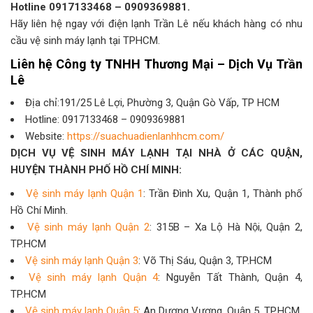
Hotline 0917133468 – 0909369881.
Hãy liên hệ ngay với điện lạnh Trần Lê nếu khách hàng có nhu
cầu vệ sinh máy lạnh tại TPHCM.
Liên hệ Công ty TNHH Thương Mại – Dịch Vụ Trần
Lê
Địa chỉ:191/25 Lê Lợi, Phường 3, Quận Gò Vấp, TP HCM
Hotline: 0917133468 – 0909369881
Website:
https://suachuadienlanhhcm.com/
DỊCH VỤ VỆ SINH MÁY LẠNH TẠI NHÀ Ở CÁC QUẬN,
HUYỆN THÀNH PHỐ HỒ CHÍ MINH:
Vệ sinh máy lạnh Quận 1
: Trần Đình Xu, Quận 1, Thành phố
Hồ Chí Minh.
Vệ sinh máy lạnh Quận 2
: 315B – Xa Lộ Hà Nội, Quận 2,
TP.HCM
Vệ sinh máy lạnh Quận 3
: Võ Thị Sáu, Quận 3, TP.HCM
Vệ sinh máy lạnh Quận 4
: Nguyễn Tất Thành, Quận 4,
TP.HCM
Vệ sinh máy lạnh Quận 5
: An Dương Vương, Quận 5, TP.HCM