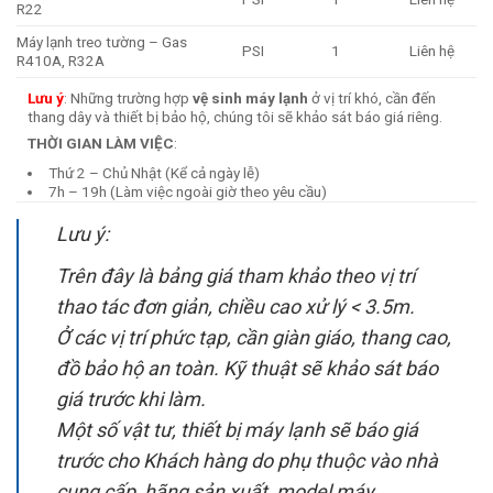
R22
Máy lạnh treo tường – Gas
PSI
1
Liên hệ
R410A, R32A
Lưu ý
: Những trường hợp
vệ sinh máy lạnh
ở vị trí khó, cần đến
thang dây và thiết bị bảo hộ, chúng tôi sẽ khảo sát báo giá riêng.
THỜI GIAN LÀM VIỆC
:
Thứ 2 – Chủ Nhật (Kể cả ngày lễ)
7h – 19h (Làm việc ngoài giờ theo yêu cầu)
Lưu ý:
Trên đây là bảng giá tham khảo theo vị trí
thao tác đơn giản, chiều cao xử lý < 3.5m.
Ở các vị trí phức tạp, cần giàn giáo, thang cao,
đồ bảo hộ an toàn. Kỹ thuật sẽ khảo sát báo
giá trước khi làm.
Một số vật tư, thiết bị máy lạnh sẽ báo giá
trước cho Khách hàng do phụ thuộc vào nhà
cung cấp, hãng sản xuất, model máy.