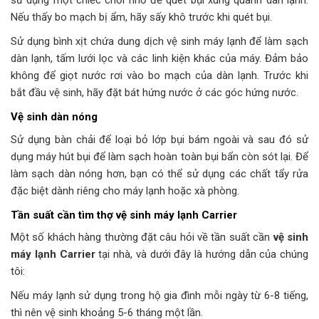
sử dụng một chiếc chổi nhỏ để quét bụi xung quanh dàn lạnh.
Nếu thấy bo mạch bị ẩm, hãy sấy khô trước khi quét bụi.
Sử dụng bình xịt chứa dung dịch vệ sinh máy lạnh để làm sạch
dàn lạnh, tấm lưới lọc và các linh kiện khác của máy. Đảm bảo
không để giọt nước rơi vào bo mạch của dàn lạnh. Trước khi
bắt đầu vệ sinh, hãy đặt bát hứng nước ở các góc hứng nước.
Vệ sinh dàn nóng
Sử dụng bàn chải để loại bỏ lớp bụi bám ngoài và sau đó sử
dụng máy hút bụi để làm sạch hoàn toàn bụi bẩn còn sót lại. Để
làm sạch dàn nóng hơn, bạn có thể sử dụng các chất tẩy rửa
đặc biệt dành riêng cho máy lạnh hoặc xà phòng.
Tần suất cần tìm thợ
vệ sinh máy lạnh Carrier
Một số khách hàng thường đặt câu hỏi về tần suất cần
vệ sinh
máy lạnh Carrier
tại nhà, và dưới đây là hướng dẫn của chúng
tôi:
Nếu máy lạnh sử dụng trong hộ gia đình mỗi ngày từ 6-8 tiếng,
thì nên vệ sinh khoảng 5-6 tháng một lần.