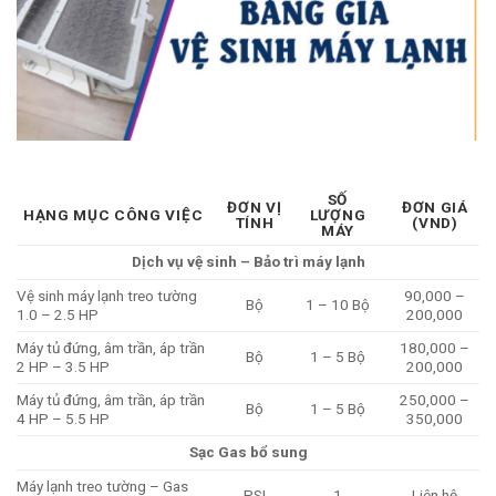
SỐ
ĐƠN VỊ
ĐƠN GIÁ
HẠNG MỤC CÔNG VIỆC
LƯỢNG
TÍNH
(VND)
MÁY
Dịch vụ vệ sinh – Bảo trì máy lạnh
Vệ sinh máy lạnh treo tường
90,000 –
Bộ
1 – 10 Bộ
1.0 – 2.5 HP
200,000
Máy tủ đứng, âm trần, áp trần
180,000 –
Bộ
1 – 5 Bộ
2 HP – 3.5 HP
200,000
Máy tủ đứng, âm trần, áp trần
250,000 –
Bộ
1 – 5 Bộ
4 HP – 5.5 HP
350,000
Sạc Gas bổ sung
Máy lạnh treo tường – Gas
PSI
1
Liên hệ