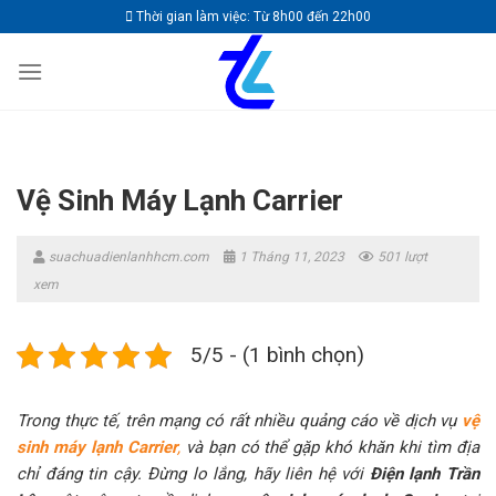
Skip
Thời gian làm việc: Từ 8h00 đến 22h00
to
content
Vệ Sinh Máy Lạnh Carrier
suachuadienlanhhcm.com
1 Tháng 11, 2023
501 lượt
xem
5/5 - (1 bình chọn)
Trong thực tế, trên mạng có rất nhiều quảng cáo về dịch vụ
vệ
sinh máy lạnh Carrier
,
và bạn có thể gặp khó khăn khi tìm địa
chỉ đáng tin cậy. Đừng lo lắng, hãy liên hệ với
Điện lạnh Trần