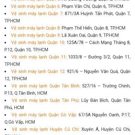
Vệ sinh máy lạnh Quận 6
: Phạm Văn Chí, Quận 6, TP.HCM
Vệ sinh máy lạnh Quận 7
: 871/3A Huỳnh Tấn Phát, Quận 7,
TP.HCM
Vệ sinh máy lạnh Quận 8
: Phạm Thế Hiển, Quận 8, TP.HCM
Vệ sinh máy lạnh Quận 9
: Lã Xuân Oai, Quận 9, TP.HCM
Vệ sinh máy lạnh Quận 10
: 125A/78 – Cách Mạng Tháng 8,
P.12, Quận 10, TP.HCM
Vệ sinh máy lạnh Quận 11
: 1033/8 – Đường 3/2, Quận 11,
TP.HCM
Vệ sinh máy lạnh Quận 12
: 921/6 – Nguyễn Văn Quá, Quận
12, TP.HCM
Vệ sinh máy lạnh Quận Tân Bình
: 527/16 – Trường Chinh,
P.13, Q.Tân Bình, HCM
Vệ sinh máy lạnh Quận Tân Phú
: Lũy Bán Bích, Quận Tân
Phú, HCM
Vệ sinh máy lạnh Quận Gò Vấp
: 67/5A Nguyễn Oanh, P.17,
Q.Gò Vấp, HCM
Vệ sinh máy lạnh Huyện Củ Chi
: Xuyên Á, Huyện Củ Chi,