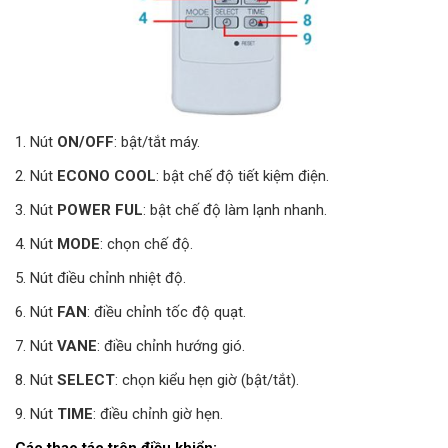
1. Nút
ON/OFF
: bật/tắt máy.
2. Nút
ECONO COOL
: bật chế độ tiết kiệm điện.
3. Nút
POWER FUL
: bật chế độ làm lạnh nhanh.
4. Nút
MODE
: chọn chế độ.
5. Nút điều chỉnh nhiệt độ.
6. Nút
FAN
: điều chỉnh tốc độ quạt.
7. Nút
VANE
: điều chỉnh hướng gió.
8. Nút
SELECT
: chọn kiểu hẹn giờ (bật/tắt).
9. Nút
TIME
: điều chỉnh giờ hẹn.
Các thao tác trên điều khiển: