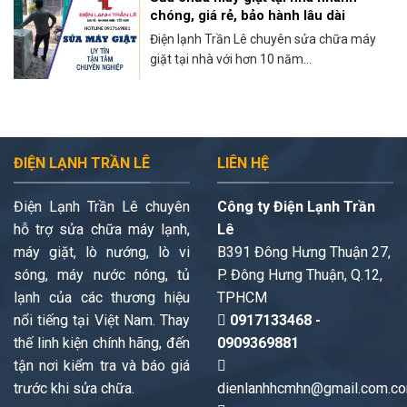
chóng, giá rẻ, bảo hành lâu dài
Điện lạnh Trần Lê chuyên sửa chữa máy
giặt tại nhà với hơn 10 năm...
ĐIỆN LẠNH TRẦN LÊ
LIÊN HỆ
Điện Lạnh Trần Lê chuyên
Công ty Điện Lạnh Trần
hỗ trợ sửa chữa máy lạnh,
Lê
máy giặt, lò nướng, lò vi
B391 Đông Hưng Thuận 27,
sóng, máy nước nóng, tủ
P. Đông Hưng Thuận, Q.12,
lạnh của các thương hiệu
TPHCM
nổi tiếng tại Việt Nam. Thay
0917133468 -
thế linh kiện chính hãng, đến
0909369881
tận nơi kiểm tra và báo giá
trước khi sửa chữa.
dienlanhhcmhn@gmail.com.c