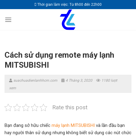
Skip
Thời gian làm việc: Từ 8h00 đến 22h00
to
content
Cách sử dụng remote máy lạnh
MITSUBISHI
suachuadienlanhhcm.com
4 Tháng 3, 2020
1180 lượt
xem
Rate this post
Bạn đang sở hữu chiếc
máy lạnh MITSUBISHI
và lần đầu bạn
hay người thân sử dụng nhưng không biết sử dụng các nút chức