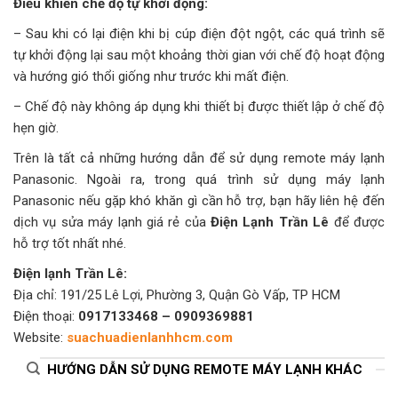
Điều khiển chế độ tự khởi động:
– Sau khi có lại điện khi bị cúp điện đột ngột, các quá trình sẽ
tự khởi động lại sau một khoảng thời gian với chế độ hoạt động
và hướng gió thổi giống như trước khi mất điện.
– Chế độ này không áp dụng khi thiết bị được thiết lập ở chế độ
hẹn giờ.
Trên là tất cả những hướng dẫn để sử dụng remote máy lạnh
Panasonic. Ngoài ra, trong quá trình sử dụng máy lạnh
Panasonic nếu gặp khó khăn gì cần hỗ trợ, bạn hãy liên hệ đến
dịch vụ sửa máy lạnh giá rẻ của
Điện Lạnh Trần Lê
để được
hỗ trợ tốt nhất nhé.
Điện lạnh Trần Lê:
Địa chỉ: 191/25 Lê Lợi, Phường 3, Quận Gò Vấp, TP HCM
Điện thoại:
0917133468 – 0909369881
Website:
suachuadienlanhhcm.com
HƯỚNG DẪN SỬ DỤNG REMOTE MÁY LẠNH KHÁC