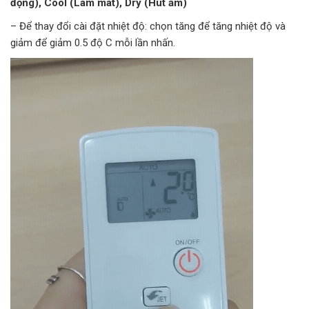
động), Cool (Làm mát), Dry (Hút ẩm)
– Để thay đổi cài đặt nhiệt độ: chọn tăng để tăng nhiệt độ và
giảm để giảm 0.5 độ C mỗi lần nhấn.