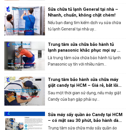
Sửa chữa tủ lạnh General tại nhà –
Nhanh, chuẩn, không chặt chém!
Nếu bạn đang tìm kiếm dịch vụ sửa chữa
tủ lạnh General tại nhà uy...
Trung tâm sửa chữa bảo hành tủ
lạnh panasonic khắc phục mọi sự cố
trong 1 lần gọi
Là trung tâm sửa chữa bảo hành tủ lạnh
Panasonic uy tín với nhiều năm...
Trung tâm bảo hành sửa chữa máy
giặt candy tại HCM – Giá rẻ, bắt lỗi
chính xác 100%
Sau một thời gian sử dụng, nếu máy giặt
Candy của bạn gặp phải sự...
Sửa máy sấy quần áo Candy tại HCM
– có mặt sau 30 phút, bảo hành dài
hạn!
Trung tâm sửa chữa máy sấy quần áo