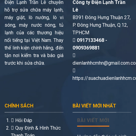
Điện Lạnh Trần Lê chuyên
Công ty Điện Lạnh Trần
hỗ trợ sửa chữa máy lạnh,
Lê
máy giặt, lò nướng, lò vi
B391 Đông Hưng Thuận 27,
sóng, máy nước nóng, tủ
P. Đông Hưng Thuận, Q.12,
lạnh của các thương hiệu
TPHCM
nổi tiếng tại Việt Nam. Thay
0917133468 -
thế linh kiện chính hãng, đến
0909369881
tận nơi kiểm tra và báo giá
trước khi sửa chữa.
dienlanhhcmhn@gmail.com.c
https://suachuadienlanhhcm.
CHÍNH SÁCH
BÀI VIẾT MỚI NHẤT
Hỏi Đáp
BÀI VIẾT MỚI
Quy Định & Hình Thức
Thanh Toán