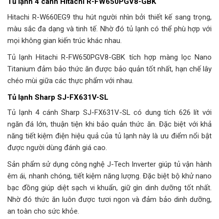
Tủ lạnh 4 cánh Hitachi R-FW650PGV8-GBK
Hitachi R-W660EG9 thu hút người nhìn bởi thiết kế sang trọng,
màu sắc đa dạng và tinh tế. Nhờ đó tủ lạnh có thể phù hợp với
mọi không gian kiến trúc khác nhau.
Tủ lạnh Hitachi R-FW650PGV8-GBK tích hợp màng lọc Nano
Titanium đảm bảo thức ăn được bảo quản tốt nhất, hạn chế lây
chéo mùi giữa các thực phẩm với nhau.
Tủ lạnh Sharp SJ-FX631V-SL
Tủ lạnh 4 cánh Sharp SJ-FX631V-SL có dung tích 626 lít với
ngăn đá lớn, thuận tiện khi bảo quản thức ăn. Đặc biệt với khả
năng tiết kiệm điện hiệu quả của tủ lạnh này là ưu điểm nổi bật
được người dùng đánh giá cao.
Sản phẩm sử dụng công nghệ J-Tech Inverter giúp tủ vận hành
êm ái, nhanh chóng, tiết kiệm năng lượng. Đặc biệt bộ khử nano
bạc đồng giúp diệt sạch vi khuẩn, giữ gìn dinh dưỡng tốt nhất.
Nhờ đó thức ăn luôn được tươi ngon và đảm bảo dinh dưỡng,
an toàn cho sức khỏe.