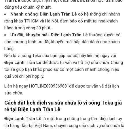
Trần Lê
được thực hiện một cách bài bản, khoa học, đảm bảo
đúng tiêu chuẩn kỹ thuật.
Nhanh chóng
:
Điện Lạnh Trần Lê
có hệ thống chi nhánh
rộng khắp TPHCM và Hà Nội, đảm bảo có mặt tại nhà khách
hàng trong vòng 30 phút.
Ưu đãi, khuyến mãi
:
Điện Lạnh Trần Lê
thường xuyên có
các chương trình ưu đãi, khuyến mãi hấp dẫn dành cho khách
hàng.
Nếu lò vi sóng Teka của bạn gặp sự cố, hãy liên hệ ngay với
Điện Lạnh Trần Lê
để được tư vấn và hỗ trợ sửa chữa. Chúng
tôi sẽ giúp bạn khắc phục sự cố một cách nhanh chóng, hiệu
quả với chi phí hợp lý.
Liên hệ ngay HOTLINE0909369881để được tư vấn và đặt lịch
sửa chữa.
Cách đặt lịch dịch vụ sửa chữa lò vi sóng Teka giá
rẻ tại
Điện Lạnh Trần Lê
Điện Lạnh Trần Lê
là một trong những trung tâm điện lạnh uy
tín hàng đầu tại Việt Nam, chuyên cung cấp dịch vụ sửa chữa lò