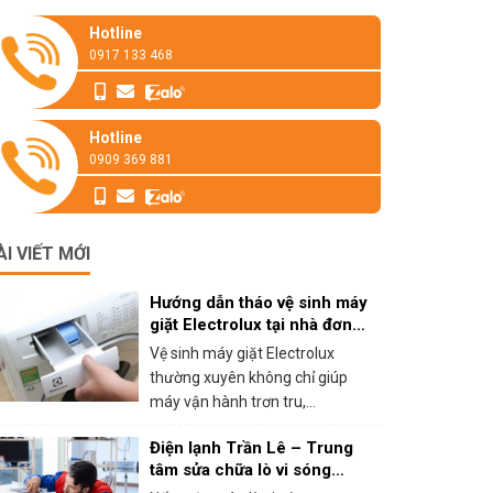
Hotline
0917 133 468
Hotline
0909 369 881
ÀI VIẾT MỚI
Hướng dẫn tháo vệ sinh máy
giặt Electrolux tại nhà đơn
giản
Vệ sinh máy giặt Electrolux
thường xuyên không chỉ giúp
máy vận hành trơn tru,...
Điện lạnh Trần Lê – Trung
tâm sửa chữa lò vi sóng
panasonic tại HCM