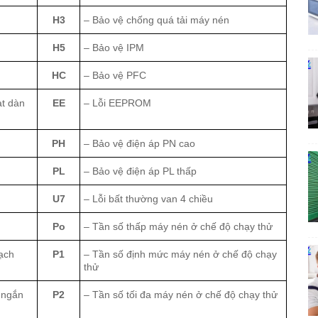
H3
– Bảo vệ chống quá tải máy nén
H5
– Bảo vệ IPM
HC
– Bảo vệ PFC
ạt dàn
EE
– Lỗi EEPROM
PH
– Bảo vệ điện áp PN cao
PL
– Bảo vệ điện áp PL thấp
U7
– Lỗi bất thường van 4 chiều
Po
– Tần số thấp máy nén ở chế độ chạy thử
ạch
P1
– Tần số định mức máy nén ở chế độ chạy
thử
 ngắn
P2
– Tần số tối đa máy nén ở chế độ chạy thử