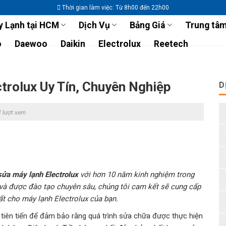
Thời gian làm việc: Từ 8h00 đến 22h00
 Lạnh tại HCM
Dịch Vụ
Bảng Giá
Trung tâm
o
Daewoo
Daikin
Electrolux
Reetech
trolux Uy Tín, Chuyên Nghiệp
D
 lượt xem
sửa máy lạnh Electrolux
với hơn 10 năm kinh nghiệm trong
o và được đào tạo chuyên sâu, chúng tôi cam kết sẽ cung cấp
t cho máy lạnh Electrolux của bạn.
ệ tiên tiến để đảm bảo rằng quá trình sửa chữa được thực hiện