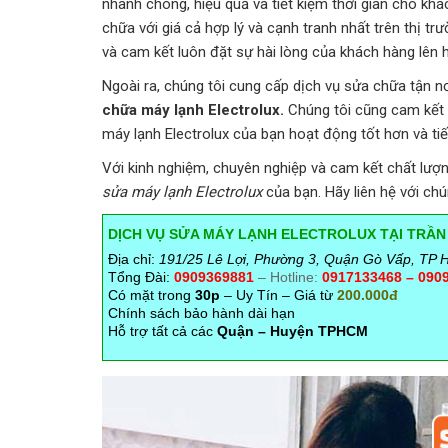
nhanh chóng, hiệu quả và tiết kiệm thời gian cho k
chữa với giá cả hợp lý và cạnh tranh nhất trên thị tr
và cam kết luôn đặt sự hài lòng của khách hàng lên 
Ngoài ra, chúng tôi cung cấp dịch vụ sửa chữa tận nơ
chữa máy lạnh Electrolux.
Chúng tôi cũng cam kết s
máy lạnh Electrolux của bạn hoạt động tốt hơn và ti
Với kinh nghiệm, chuyên nghiệp và cam kết chất lượ
sửa máy lạnh Electrolux
của bạn. Hãy liên hệ với chú
DỊCH VỤ SỬA MÁY LẠNH ELECTROLUX TẠI TRẦN
Địa chỉ:
191/25 Lê Lợi, Phường 3, Quận Gò Vấp, TP
Tổng Đài:
0909369881
– Hotline:
0917133468 – 090
Có mặt trong
30p
– Uy Tín – Giá từ
200.000đ
Chính sách bảo hành dài hạn
Hỗ trợ tất cả các
Quận – Huyện TPHCM