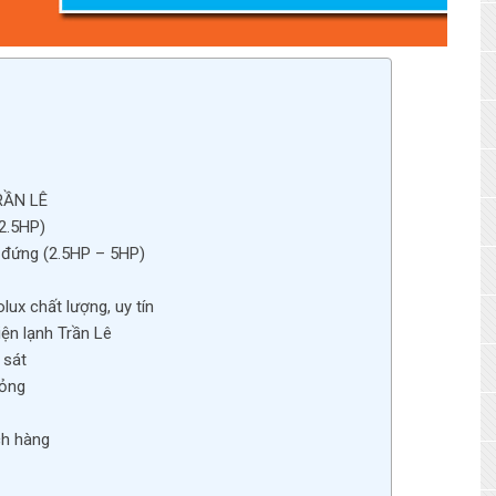
RẦN LÊ
2.5HP)
 đứng (2.5HP – 5HP)
lux chất lượng, uy tín
iện lạnh Trần Lê
 sát
hỏng
ch hàng