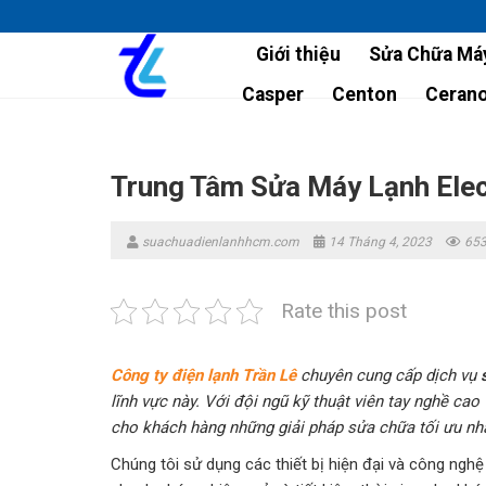
Skip
to
Giới thiệu
Sửa Chữa Máy
content
Casper
Centon
Ceran
Trung Tâm Sửa Máy Lạnh Elec
suachuadienlanhhcm.com
14 Tháng 4, 2023
653
Rate this post
Công ty điện lạnh Trần Lê
chuyên cung cấp dịch vụ
lĩnh vực này. Với đội ngũ kỹ thuật viên tay nghề ca
cho khách hàng những giải pháp sửa chữa tối ưu nhấ
Chúng tôi sử dụng các thiết bị hiện đại và công ngh