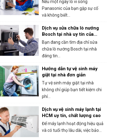
Nếu một ngày lò vi sóng
Panasonic của bạn gặp sự cố
và không biết...
Dịch vụ sửa chữa lò nướng
Bosch tại nhà uy tín của
trung tâm bảo hành Bosch
Bạn đang cần tìm địa chỉ sửa
tại HCM
chữa lò nướng Bosch tại nhà
đáng tin...
Hướng dẫn tự vệ sinh máy
giặt tại nhà đơn giản
Tự vệ sinh máy giặt tại nhà
không chỉ giúp bạn tiết kiệm chi
phí...
Dịch vụ vệ sinh máy lạnh tại
HCM uy tín, chất lượng cao
Để máy lạnh hoạt động hiệu quả
và có tuổi thọ lâu dài, việc bảo...