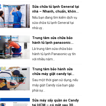
Sửa chữa tủ lạnh General tại
nhà – Nhanh, chuẩn, không
chặt chém!
Nếu bạn đang tìm kiếm dịch vụ
sửa chữa tủ lạnh General tại
nhà uy...
Trung tâm sửa chữa bảo
hành tủ lạnh panasonic
khắc phục mọi sự cố trong 1
Là trung tâm sửa chữa bảo
lần gọi
hành tủ lạnh Panasonic uy tín
với nhiều năm...
Trung tâm bảo hành sửa
chữa máy giặt candy tại
HCM – Giá rẻ, bắt lỗi chính
Sau một thời gian sử dụng, nếu
xác 100%
máy giặt Candy của bạn gặp
phải sự...
Sửa máy sấy quần áo Candy
tại HCM – có mặt sau 30