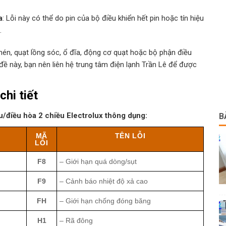
a
: Lỗi này có thể do pin của bộ điều khiển hết pin hoặc tín hiệu
.
nén, quạt lồng sóc, ổ đĩa, động cơ quạt hoặc bộ phận điều
đề này, bạn nên liên hệ trung tâm điện lạnh Trần Lê để được
chi tiết
ều/điều hòa 2 chiều Electrolux thông dụng:
B
MÃ
TÊN LỖI
LỖI
F8
– Giới hạn quá dòng/sụt
F9
– Cảnh báo nhiệt độ xả cao
FH
– Giới hạn chống đóng băng
H1
– Rã đông