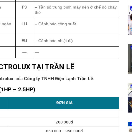
h
P3
– Tần số trung bình máy nén ở chế độ chạy
thử
c ngắn
LU
– Cảnh báo công suất
EU
– Cảnh báo nhiệt độ
—
—
CTROLUX TẠI TRẦN LÊ
ctrolux
của
Công ty TNHH Điện Lạnh Trần Lê:
 (1HP – 2.5HP)
ĐƠN GIÁ
200.000đ
650.000 – 950.000đ