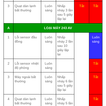
3
Quạt dàn lạnh
Luôn
Nhấp
Tắt
Tắt
bất thường
sáng
nháy 3 lần
sau 5 giây
lặp lại
A
LOẠI MÁY 243 AV
1
Lỗi sensor đầu
Luôn
Nhấp
Luôn
đồng
sáng
nháy 2 lần
sáng
sau 10
giây lặp
lại
2
Lỗi sensor nhiệt
Luôn
Tắt
độ phòng
sáng
3
Máy ngoài bất
Luôn
Nhấp
Tắt
thường
sáng
nháy 6 lần
sau 5 giây
lặp lại
4
Quạt dàn lạnh
Luôn
Nhấp
Tắt
bất thường
sáng
nháy 5 lần