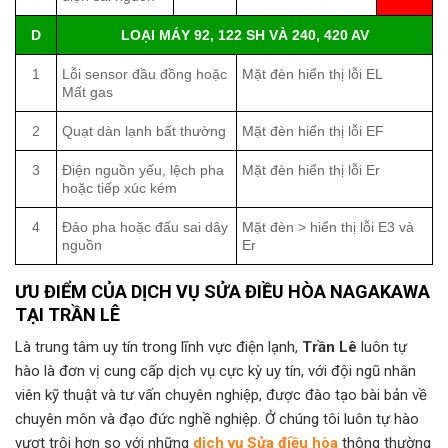
D
LOẠI MÁY 92, 122 SH VÀ 240, 420 AV
1
Lỗi sensor đầu đồng hoặc
Mặt đèn hiển thị lỗi EL
Mất gas
2
Quạt dàn lạnh bất thường
Mặt đèn hiển thị lỗi EF
3
Điện nguồn yếu, lệch pha
Mặt đèn hiển thị lỗi Er
hoặc tiếp xúc kém
4
Đảo pha hoặc đấu sai dây
Mặt đèn > hiển thị lỗi E3 và
nguồn
Er
ƯU ĐIỂM CỦA DỊCH VỤ SỬA ĐIỀU HÒA NAGAKAWA
TẠI TRẦN LÊ
Là trung tâm uy tín trong lĩnh vực điện lạnh,
Trần Lê
luôn tự
hào là đơn vị cung cấp dịch vụ cực kỳ uy tín, với đội ngũ nhân
viên kỹ thuật và tư vấn chuyên nghiệp, được đào tạo bài bản về
chuyên môn và đạo đức nghề nghiệp. Ở chúng tôi luôn tự hào
vượt trội hơn so với những
dịch vụ Sửa điều hòa
thông thường