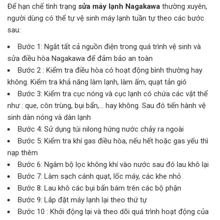
Để hạn chế tình trạng
sửa máy lạnh Nagakawa
thường xuyên,
người dùng có thể tự vệ sinh máy lạnh tuần tự theo các bước
sau:
Bước 1: Ngắt tất cả nguồn điện trong quá trình vệ sinh và
sửa điều hòa Nagakawa để đảm bảo an toàn
Bước 2 : Kiểm tra điều hòa có hoạt động bình thường hay
không. Kiểm tra khả năng làm lạnh, làm ấm, quạt tản gió
Bước 3: Kiểm tra cục nóng và cục lạnh có chứa các vật thể
như : que, côn trùng, bụi bẩn,… hay không. Sau đó tiến hành vệ
sinh dàn nóng và dàn lạnh
Bước 4: Sử dụng túi nilong hứng nước chảy ra ngoài
Bước 5: Kiểm tra khí gas điều hòa, nếu hết hoặc gas yếu thì
nạp thêm
Bước 6: Ngâm bộ lọc không khí vào nước sau đó lau khô lại
Bước 7: Làm sạch cánh quạt, lốc máy, các khe nhỏ
Bước 8: Lau khô các bụi bẩn bám trên các bộ phận
Bước 9: Lắp đặt máy lạnh lại theo thứ tự
Bước 10 : Khởi động lại và theo dõi quá trình hoạt động của