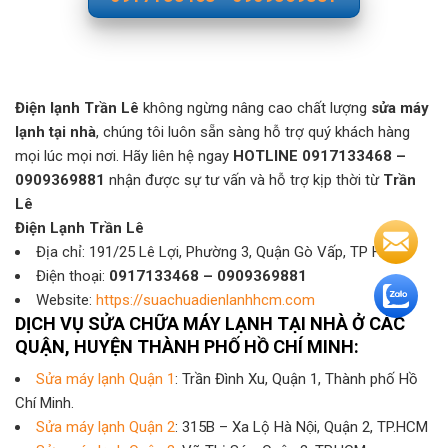
Điện lạnh Trần Lê
không ngừng nâng cao chất lượng
sửa máy
lạnh tại nhà
, chúng tôi luôn sẵn sàng hỗ trợ quý khách hàng
mọi lúc mọi nơi. Hãy liên hệ ngay
HOTLINE 0917133468 –
0909369881
nhận được sự tư vấn và hỗ trợ kịp thời từ
Trần
Lê
Điện Lạnh Trần Lê
Địa chỉ: 191/25 Lê Lợi, Phường 3, Quận Gò Vấp, TP HCM
Điện thoại:
0917133468 – 0909369881
Website:
https://suachuadienlanhhcm.com
DỊCH VỤ SỬA CHỮA MÁY LẠNH TẠI NHÀ Ở CÁC
QUẬN, HUYỆN THÀNH PHỐ HỒ CHÍ MINH:
Sửa máy lạnh Quận 1
: Trần Đình Xu, Quận 1, Thành phố Hồ
Chí Minh.
Sửa máy lạnh Quận 2
: 315B – Xa Lộ Hà Nội, Quận 2, TP.HCM