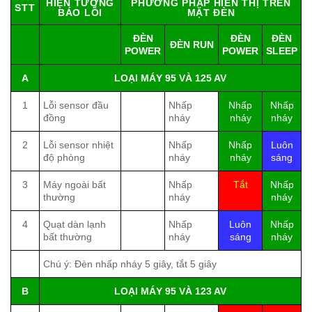
HIỆN TƯỢNG
PHƯƠNG PHÁP HIỂN THỊ TRÊN
STT
BÁO LỖI
MẶT ĐÈN
ĐÈN
ĐÈN
ĐÈN
ĐÈN RUN
POWER
POWER
SLEEP
A
LOẠI MÁY 95 VÀ 125 AV
1
Lỗi sensor đầu
Nhấp
Nhấp
Nhấp
đồng
nháy
nháy
nháy
2
Lỗi sensor nhiệt
Nhấp
Nhấp
Luôn
độ phòng
nháy
nháy
sáng
3
Máy ngoài bất
Nhấp
Tắt
Nhấp
thường
nháy
nháy
4
Quạt dàn lạnh
Nhấp
Luôn
Nhấp
bất thường
nháy
sáng
nháy
Chú ý: Đèn nhấp nháy 5 giây, tắt 5 giây
B
LOẠI MÁY 95 VÀ 123 AV