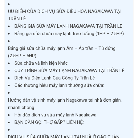
ƯU ĐIỂM CỦA DỊCH VỤ SỬA ĐIỀU HÒA NAGAKAWA TẠI
TRẦN LÊ
BẢNG GIÁ SỬA MÁY LẠNH NAGAKAWA TẠI TRẦN LÊ
Bảng giá sửa chữa máy lạnh treo tường (1HP – 2.5HP)
Bảng giá sửa chữa máy lạnh Âm – Áp trần – Tủ đứng
(2.5HP – 5HP)
Sửa chữa và linh kiện khác
QUY TRÌNH SỬA MÁY LẠNH NAGAKAWA TẠI TRẦN LÊ
Dịch Vụ Điện Lạnh Của Công Ty Trần Lê
Các thương hiệu máy lạnh thường sửa chữa:
Hướng dẫn vệ sinh máy lạnh Nagakawa tại nhà đơn giản,
nhanh chóng
Hỏi đáp dịch vụ sửa máy lạnh Nagakawa
BẠN CẦN GỌI THỢ GẤP? LIÊN HỆ:
DỊCH VỤ SỬA CHỮA MÁY LẠNH TẠI NHÀ Ở CÁC QUẬN,