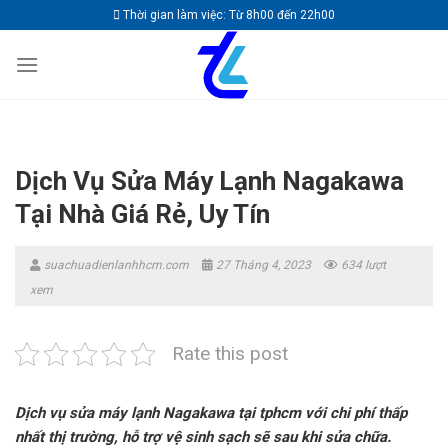
Skip
Thời gian làm việc: Từ 8h00 đến 22h00
to
content
Dịch Vụ Sửa Máy Lạnh Nagakawa
Tại Nhà Giá Rẻ, Uy Tín
suachuadienlanhhcm.com
27 Tháng 4, 2023
634 lượt
xem
Rate this post
Dịch vụ sửa máy lạnh Nagakawa tại tphcm với chi phí thấp
nhất thị trường, hỗ trợ vệ sinh sạch sẽ sau khi sửa chữa.