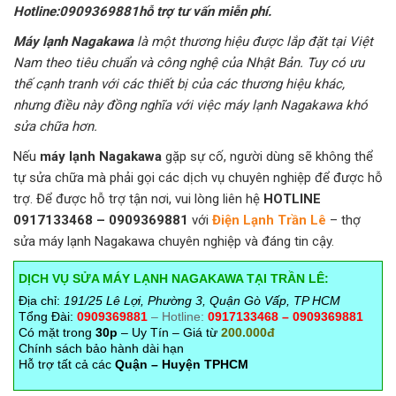
Hotline:0909369881hỗ trợ tư vấn miễn phí.
Máy lạnh Nagakawa
là một thương hiệu được lắp đặt tại Việt
Nam theo tiêu chuẩn và công nghệ của Nhật Bản. Tuy có ưu
thế cạnh tranh với các thiết bị của các thương hiệu khác,
nhưng điều này đồng nghĩa với việc máy lạnh Nagakawa khó
sửa chữa hơn.
Nếu
máy lạnh Nagakawa
gặp sự cố, người dùng sẽ không thể
tự sửa chữa mà phải gọi các dịch vụ chuyên nghiệp để được hỗ
trợ. Để được hỗ trợ tận nơi, vui lòng liên hệ
HOTLINE
0917133468 – 0909369881
với
Điện Lạnh Trần Lê
– thợ
sửa máy lạnh Nagakawa chuyên nghiệp và đáng tin cậy.
DỊCH VỤ SỬA MÁY LẠNH NAGAKAWA TẠI TRẦN LÊ:
Địa chỉ:
191/25 Lê Lợi, Phường 3, Quận Gò Vấp, TP HCM
Tổng Đài:
0909369881
– Hotline:
0917133468 – 0909369881
Có mặt trong
30p
– Uy Tín – Giá từ
200.000đ
Chính sách bảo hành dài hạn
Hỗ trợ tất cả các
Quận – Huyện TPHCM