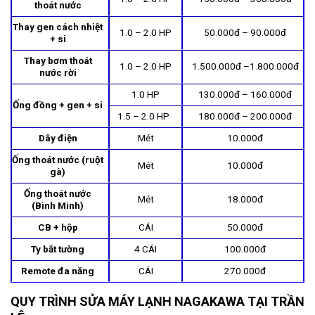
thoát nước
Thay gen cách nhiệt
1.0 – 2.0 HP
50.000đ – 90.000đ
+ si
Thay bơm thoát
1.0 – 2.0 HP
1.500.000đ –1.800.000đ
nước rời
1.0 HP
130.000đ – 160.000đ
Ống đồng + gen + si
1.5 – 2.0 HP
180.000đ – 200.000đ
Dây điện
Mét
10.000đ
Ống thoát nước (ruột
Mét
10.000đ
gà)
Ống thoát nước
Mét
18.000đ
(Bình Minh)
CB + hộp
CÁI
50.000đ
Ty bắt tường
4 CÁI
100.000đ
Remote đa năng
CÁI
270.000đ
QUY TRÌNH SỬA MÁY LẠNH NAGAKAWA TẠI TRẦN