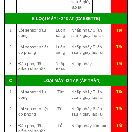
sau 5 giây
lặp lại
B LOẠI MÁY > 246 AT (CASSETTE)
1
Lỗi sensor đầu
Luôn
Nhấp nháy 6 lần
Tắt
đồng
sáng
sau 7 giây lặp lại
2
Lỗi sensor nhiệt
Luôn
Nhấp nháy 5 lần
Tắt
độ phòng
sáng
sau 3 giây lặp lại
3
Đảo pha, đấu
Nhấp
Nhấp nháy
Tắt
điện sai nguồn
nháy
C
LOẠI MÁY 424 AP (ÁP TRẦN)
1
Lỗi sensor đầu
Tắt
Nhấp nháy 5 lần
Tắt
đồng
sau 5 giây lặp lại
2
Lỗi sensor nhiệt
Tắt
Nhấp nháy 6 lần
Tắt
độ phòng
sau 7 giây lặp lại
3
Đảo pha, đấu
Tắt
Nhấp nháy liên tục
Tắt
điện sai nguồn