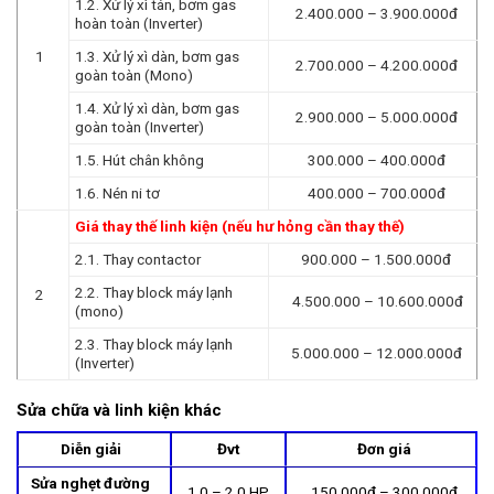
1.2. Xử lý xì tán, bơm gas
2.400.000 – 3.900.000đ
hoàn toàn (Inverter)
1
1.3. Xử lý xì dàn, bơm gas
2.700.000 – 4.200.000đ
goàn toàn (Mono)
1.4. Xử lý xì dàn, bơm gas
2.900.000 – 5.000.000đ
goàn toàn (Inverter)
1.5. Hút chân không
300.000 – 400.000đ
1.6. Nén ni tơ
400.000 – 700.000đ
Giá thay thế linh kiện (nếu hư hỏng cần thay thế)
2.1. Thay contactor
900.000 – 1.500.000đ
2.2. Thay block máy lạnh
2
4.500.000 – 10.600.000đ
(mono)
2.3. Thay block máy lạnh
5.000.000 – 12.000.000đ
(Inverter)
Sửa chữa và linh kiện khác
Diễn giải
Đvt
Đơn giá
Sửa nghẹt đường
1.0 – 2.0 HP
150.000đ – 300.000đ