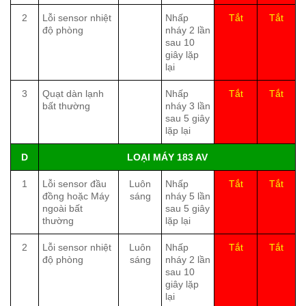
2
Lỗi sensor nhiệt
Nhấp
Tắt
Tắt
độ phòng
nháy 2 lần
sau 10
giây lặp
lại
3
Quạt dàn lạnh
Nhấp
Tắt
Tắt
bất thường
nháy 3 lần
sau 5 giây
lặp lại
D
LOẠI MÁY 183 AV
1
Lỗi sensor đầu
Luôn
Nhấp
Tắt
Tắt
đồng hoặc Máy
sáng
nháy 5 lần
ngoài bất
sau 5 giây
thường
lặp lại
2
Lỗi sensor nhiệt
Luôn
Nhấp
Tắt
Tắt
độ phòng
sáng
nháy 2 lần
sau 10
giây lặp
lại