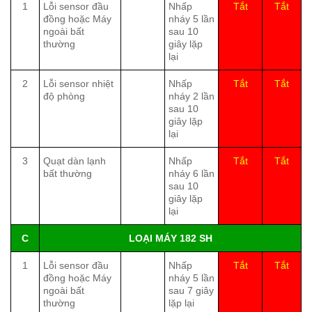
1
Lỗi sensor đầu
Nhấp
Tắt
Tắt
đồng hoặc Máy
nháy 5 lần
ngoài bất
sau 10
thường
giây lặp
lại
2
Lỗi sensor nhiệt
Nhấp
Tắt
Tắt
độ phòng
nháy 2 lần
sau 10
giây lặp
lại
3
Quạt dàn lạnh
Nhấp
Tắt
Tắt
bất thường
nháy 6 lần
sau 10
giây lặp
lại
C
LOẠI MÁY 182 SH
1
Lỗi sensor đầu
Nhấp
Tắt
Tắt
đồng hoặc Máy
nháy 5 lần
ngoài bất
sau 7 giây
thường
lặp lại